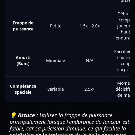
prises
Début d
compte,
Frappe de
Petite
1.5x - 2.0x
joueurs 
puissance
haute
enduran
Sacrifier 
Amorti
coureurs
Minimale
N/A
(Bunt)
coups
surprise
Moment
Compétence
Variable
2.5x+
décisifs, f
spéciale
de matc
💡 Astuce :
Utilisez la frappe de puissance
principalement lorsque l'endurance du lanceur est
faible, car sa précision diminue, ce qui facilite la