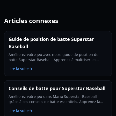
Articles connexes
Guide de position de batte Superstar
Baseball
Améliorez votre jeu avec notre guide de position de
batte Superstar Baseball. Apprenez à maîtriser les
swings de contact et de puissance, à lire les lancers et à
Lire la suite
optimiser votre timing pour des coups sûrs et des coups
de circuit réguliers en 2026.
Conseils de batte pour Superstar Baseball
Améliorez votre jeu dans Mario Superstar Baseball
grâce à ces conseils de batte essentiels. Apprenez la
patience, la précision et le timing pour frapper plus de
Lire la suite
coups de circuit et dominer le terrain en 2026.