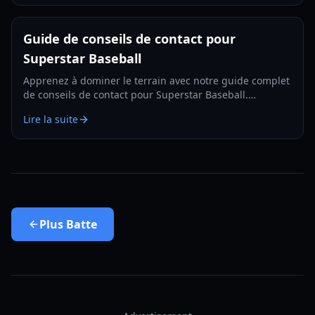
Guide de conseils de contact pour
Superstar Baseball
Apprenez à dominer le terrain avec notre guide complet
de conseils de contact pour Superstar Baseball.
Maîtrisez le timing, les indices sonores et la
Lire la suite
reconnaissance des lancers pour augmenter votre
moyenne.
Plus
Batte